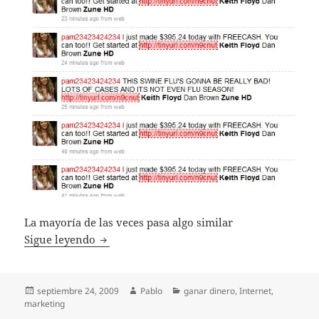
La mayoría de las veces pasa algo similar
Spamear Twitter trending topics
Sigue leyendo
Publicado
Autor
Categorías
septiembre 24, 2009
Pablo
ganar dinero
,
Internet
,
el
marketing