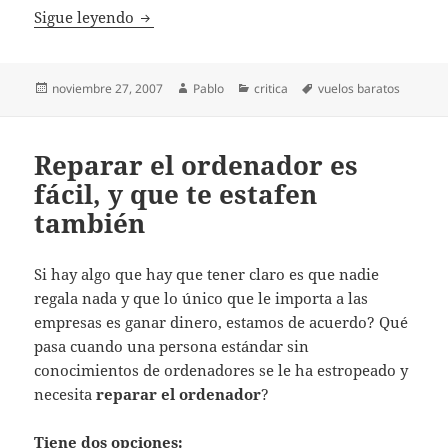
Otra página más de Vuelos Baratos
Sigue leyendo
Publicado
Autor
Categorías
Etiquetas
noviembre 27, 2007
Pablo
critica
vuelos baratos
el
Reparar el ordenador es
fácil, y que te estafen
también
Si hay algo que hay que tener claro es que nadie
regala nada y que lo único que le importa a las
empresas es ganar dinero, estamos de acuerdo? Qué
pasa cuando una persona estándar sin
conocimientos de ordenadores se le ha estropeado y
necesita
reparar el ordenador
?
Tiene dos opciones: