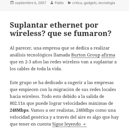
Publicado
Autor
Categorías
septiembre 6, 2007
Pablo
critica
,
gadgets
,
tecnología
el
Suplantar ethernet por
wireless? que se fumaron?
Al parecer, una empresa que se dedica a realizar
análisis tecnológicos llamada
Burton Group
afirma
que en 2-3 años las redes wireless van a suplantar a
los cables de toda la vida.
Este grupo se ha dedicado a sugerir a las empresas
que empiecen con la migración de sus redes locales
hacia wireless. Todo esto debido a la salida de
802.11n que puede lograr velocidades máximas de
248Mbps
. Vamos a ser realistas, 248Mbps como una
velocidad genérica y a través del aire es algo que hay
Suplantar ethernet po
que tener en cuenta
Sigue leyendo