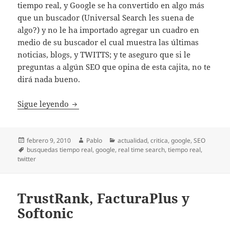
tiempo real, y Google se ha convertido en algo más
que un buscador (Universal Search les suena de
algo?) y no le ha importado agregar un cuadro en
medio de su buscador el cual muestra las últimas
noticias, blogs, y TWITTS; y te aseguro que si le
preguntas a algún SEO que opina de esta cajita, no te
dirá nada bueno.
Búsquedas en tiempo real y el SEO
Sigue leyendo
Publicado
Autor
Categorías
febrero 9, 2010
Pablo
actualidad
,
critica
,
google
,
SEO
el
Etiquetas
busquedas tiempo real
,
google
,
real time search
,
tiempo real
,
twitter
TrustRank, FacturaPlus y
Softonic