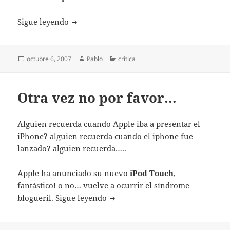
Reparar el ordenador es fácil, y que te est
Sigue leyendo
Publicado
Autor
Categorías
octubre 6, 2007
Pablo
critica
el
Otra vez no por favor…
Alguien recuerda cuando Apple iba a presentar el
iPhone? alguien recuerda cuando el iphone fue
lanzado? alguien recuerda…..
Apple ha anunciado su nuevo
iPod Touch
,
fantástico! o no… vuelve a ocurrir el síndrome
Otra vez no por favor…
blogueril.
Sigue leyendo