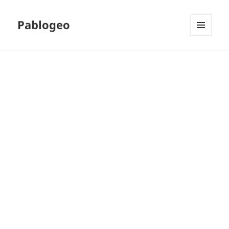
Pablogeo
MENÚ
Y
WIDGETS