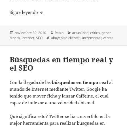
Incrementar ventas ahuyentando a los clie
Sigue leyendo
Publicado
Autor
Categorías
noviembre 30, 2010
Pablo
actualidad
,
critica
,
ganar
el
Etiquetas
dinero
,
Internet
,
SEO
ahuyentar
,
clientes
,
incrementar
,
ventas
Búsquedas en tiempo real y
el SEO
Con la llegada de las
búsquedas en tiempo real
al
mundo de Internet mediante
Twitter
,
Google
ha
tenido que mover ficha y lanzar Caffeine, el cual
capaz de indexar a una velocidad abismal.
Qué significa esto? Twitter se ha convertido en la
mejor herramienta para realizar búsquedas en