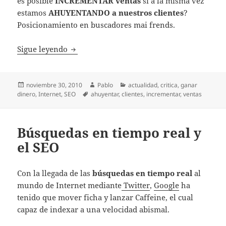
es posible
INCREMENTAR ventas
si a la misma vez
estamos
AHUYENTANDO a nuestros clientes
?
Posicionamiento en buscadores mai frends.
Incrementar ventas ahuyentando a los clie
Sigue leyendo
Publicado
Autor
Categorías
noviembre 30, 2010
Pablo
actualidad
,
critica
,
ganar
el
Etiquetas
dinero
,
Internet
,
SEO
ahuyentar
,
clientes
,
incrementar
,
ventas
Búsquedas en tiempo real y
el SEO
Con la llegada de las
búsquedas en tiempo real
al
mundo de Internet mediante
Twitter
,
Google
ha
tenido que mover ficha y lanzar Caffeine, el cual
capaz de indexar a una velocidad abismal.