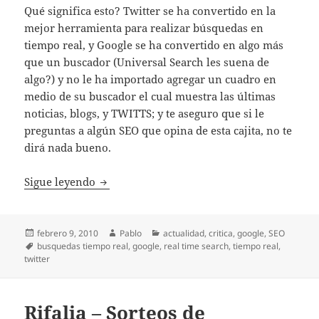
Qué significa esto? Twitter se ha convertido en la
mejor herramienta para realizar búsquedas en
tiempo real, y Google se ha convertido en algo más
que un buscador (Universal Search les suena de
algo?) y no le ha importado agregar un cuadro en
medio de su buscador el cual muestra las últimas
noticias, blogs, y TWITTS; y te aseguro que si le
preguntas a algún SEO que opina de esta cajita, no te
dirá nada bueno.
Búsquedas en tiempo real y el SEO
Sigue leyendo
Publicado
Autor
Categorías
febrero 9, 2010
Pablo
actualidad
,
critica
,
google
,
SEO
el
Etiquetas
busquedas tiempo real
,
google
,
real time search
,
tiempo real
,
twitter
Rifalia – Sorteos de