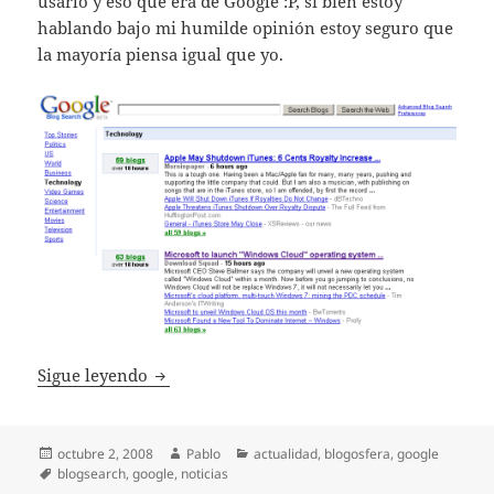
usarlo y eso que era de Google :P, si bien estoy
hablando bajo mi humilde opinión estoy seguro que
la mayoría piensa igual que yo.
Google BlogSearch muestra lo más importa
Sigue leyendo
Publicado
Autor
Categorías
octubre 2, 2008
Pablo
actualidad
,
blogosfera
,
google
el
Etiquetas
blogsearch
,
google
,
noticias