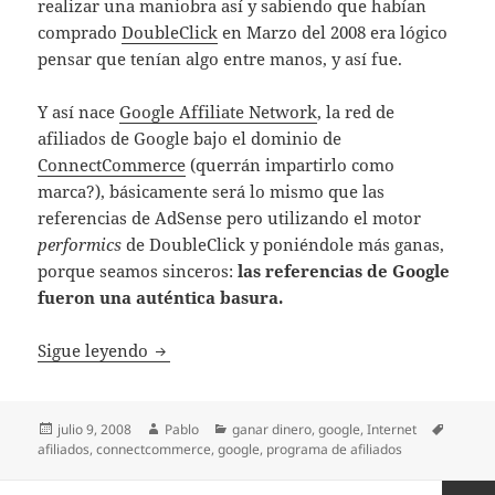
realizar una maniobra así y sabiendo que habían
comprado
DoubleClick
en Marzo del 2008 era lógico
pensar que tenían algo entre manos, y así fue.
Y así nace
Google Affiliate Network
, la red de
afiliados de Google bajo el dominio de
ConnectCommerce
(querrán impartirlo como
marca?), básicamente será lo mismo que las
referencias de AdSense pero utilizando el motor
performics
de DoubleClick y poniéndole más ganas,
porque seamos sinceros:
las referencias de Google
fueron una auténtica basura.
Google lanza su red de afiliados
Sigue leyendo
Publicado
Autor
Categorías
Etiquet
julio 9, 2008
Pablo
ganar dinero
,
google
,
Internet
el
afiliados
,
connectcommerce
,
google
,
programa de afiliados
Navegación