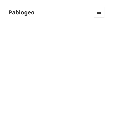
Pablogeo
MENÚ
Y
WIDGETS