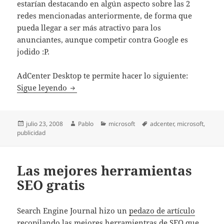
estarían destacando en algún aspecto sobre las 2
redes mencionadas anteriormente, de forma que
pueda llegar a ser más atractivo para los
anunciantes, aunque competir contra Google es
jodido :P.
AdCenter Desktop te permite hacer lo siguiente:
Microsoft abre la beta pública para AdCent
Sigue leyendo
Publicado
Autor
Categorías
Etiquetas
julio 23, 2008
Pablo
microsoft
adcenter
,
microsoft
,
el
publicidad
Las mejores herramientas
SEO gratis
Search Engine Journal hizo un
pedazo de artículo
recopilando las mejores herramientras de SEO que