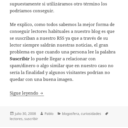
supuestamente si utilizáramos otro término los
podríamos conseguir.
Me explico, como todos sabemos la mejor forma de
conseguir lectores habituales a nuestro blog es que
se suscriban a nuestro RSS ya que a través de su
lector siempre saldrán nuestras noticias, el gran
problema es que cuando una persona lee la palabra
Suscribir
lo puede llegar a relacionar con
spam/dinero o algo similar que en nuestro caso no
sería la finalidad y algunos visitantes podrían no
quedar con una buena imagen.
Suscribir o no suscribir? esa es la cuestión
Sigue leyendo
Publicado
Autor
Categorías
Etiquetas
julio 30, 2008
Pablo
blogosfera
,
curiosidades
el
lectores
,
suscribir