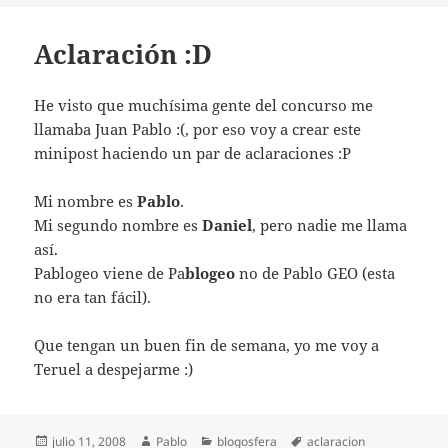
Aclaración :D
He visto que muchísima gente del concurso me
llamaba Juan Pablo :(, por eso voy a crear este
minipost haciendo un par de aclaraciones :P
Mi nombre es
Pablo
.
Mi segundo nombre es
Daniel
, pero nadie me llama
así.
Pablogeo viene de Pa
blogeo
no de Pablo GEO (esta
no era tan fácil).
Que tengan un buen fin de semana, yo me voy a
Teruel a despejarme :)
Publicado
Autor
Categorías
Etiquetas
julio 11, 2008
Pablo
blogosfera
aclaracion