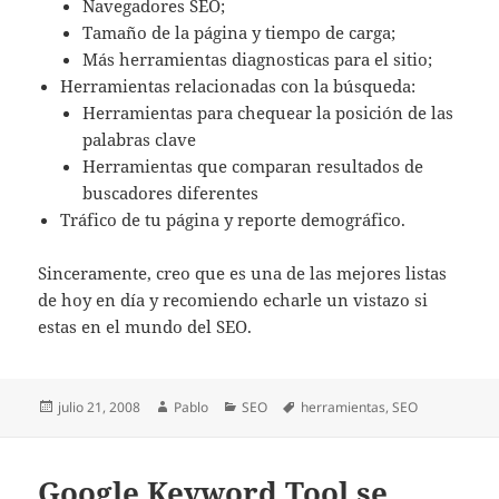
Navegadores SEO;
Tamaño de la página y tiempo de carga;
Más herramientas diagnosticas para el sitio;
Herramientas relacionadas con la búsqueda:
Herramientas para chequear la posición de las
palabras clave
Herramientas que comparan resultados de
buscadores diferentes
Tráfico de tu página y reporte demográfico.
Sinceramente, creo que es una de las mejores listas
de hoy en día y recomiendo echarle un vistazo si
estas en el mundo del SEO.
Publicado
Autor
Categorías
Etiquetas
julio 21, 2008
Pablo
SEO
herramientas
,
SEO
el
Google Keyword Tool se