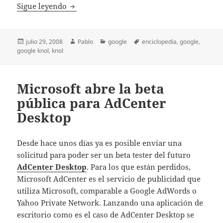
Nace Google Knol y crea debate
Sigue leyendo
Publicado
Autor
Categorías
Etiquetas
julio 29, 2008
Pablo
google
enciclopedia
,
google
,
el
google knol
,
knol
Microsoft abre la beta
pública para AdCenter
Desktop
Desde hace unos días ya es posible enviar una
solicitud para poder ser un beta tester del futuro
AdCenter Desktop
.
Para los que están perdidos,
Microsoft AdCenter es el servicio de publicidad que
utiliza Microsoft, comparable a Google AdWords o
Yahoo Private Network. Lanzando una aplicación de
escritorio como es el caso de AdCenter Desktop se