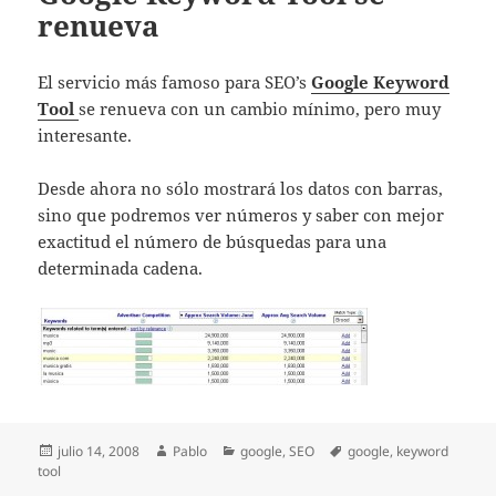
renueva
El servicio más famoso para SEO’s
Google Keyword
Tool
se renueva con un cambio mínimo, pero muy
interesante.
Desde ahora no sólo mostrará los datos con barras,
sino que podremos ver números y saber con mejor
exactitud el número de búsquedas para una
determinada cadena.
Publicado
Autor
Categorías
Etiquetas
julio 14, 2008
Pablo
google
,
SEO
google
,
keyword
el
tool