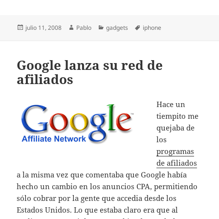
Publicado
Autor
Categorías
Etiquetas
julio 11, 2008
Pablo
gadgets
iphone
el
Google lanza su red de
afiliados
Hace un
tiempito me
quejaba de
los
programas
de afiliados
a la misma vez que comentaba que Google había
hecho un cambio en los anuncios CPA, permitiendo
sólo cobrar por la gente que accedia desde los
Estados Unidos. Lo que estaba claro era que al