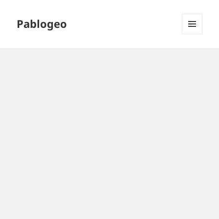
Pablogeo
MENÚ
Y
WIDGETS