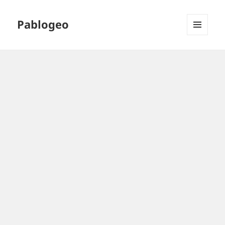
Pablogeo
MENÚ
Y
WIDGETS