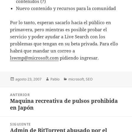
contenidos (?)
Nuevo contenido y recursos para la comunidad
Por lo tanto, esperan sacarlo hacía el público en
primavera, pero mientras es posible probar el
servicio y poder ayudar a Live Search con los
problemas que tengan en su beta privada. Para ello
habrá que mandar un correo a
lswmp@microsoft.com
pidiendo ingresar.
Publicado
Autor
Categorías
agosto 23, 2007
Pablo
microsoft
,
SEO
el
Navegación
ANTERIOR
de
Maquina recreativa de pulsos prohibida
Entrada
entradas
en Japón
anterior:
SIGUIENTE
Admin de BitTorrent abusado por el
Entrada