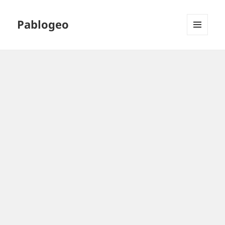
Pablogeo
MENÚ
Y
WIDGETS