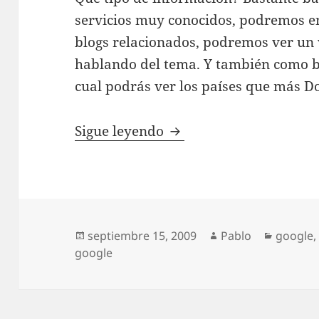
servicios muy conocidos, podremos en
blogs relacionados, podremos ver un 
hablando del tema. Y también como b
cual podrás ver los países que más D
Doodle Source – Un pr
Sigue leyendo
Publicado
Autor
Categor
septiembre 15, 2009
Pablo
google
el
google