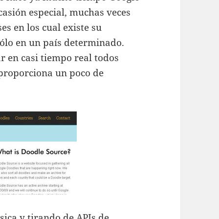
casión especial, muchas veces
es en los cual existe su
 sólo en un país determinado.
r en casi tiempo real todos
s proporciona un poco de
sica y tirando de APIs de