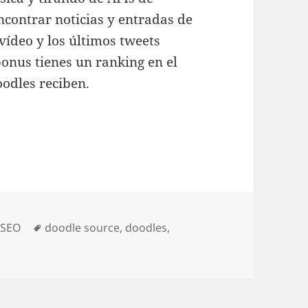
contrar noticias y entradas de
vídeo y los últimos tweets
onus tienes un ranking en el
oodles reciben.
oyecto nuevo
ías
Etiquetas
,
SEO
doodle source
,
doodles
,