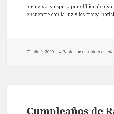
Sigo vivo, y espero por el bien de us
encuentre con la luz y les traiga notic
Publicado
Autor
Categorías
julio 9, 2009
Pablo
estupideces mia
el
Cumpleaños de 