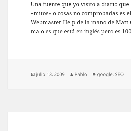
Una fuente que yo visito a diario que
«mitos» o cosas no comprobadas es e
Webmaster Help
de la mano de
Matt 
malo es que está en inglés pero es 1
Publicado
Autor
Categorías
julio 13, 2009
Pablo
google
,
SEO
el