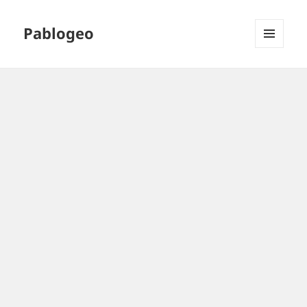
Pablogeo
MENÚ
Y
WIDGETS