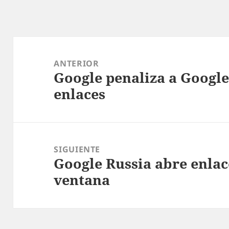
Navegación
de
ANTERIOR
Google penaliza a Googl
entradas
Entrada
enlaces
anterior:
SIGUIENTE
Google Russia abre enla
Entrada
ventana
siguiente: