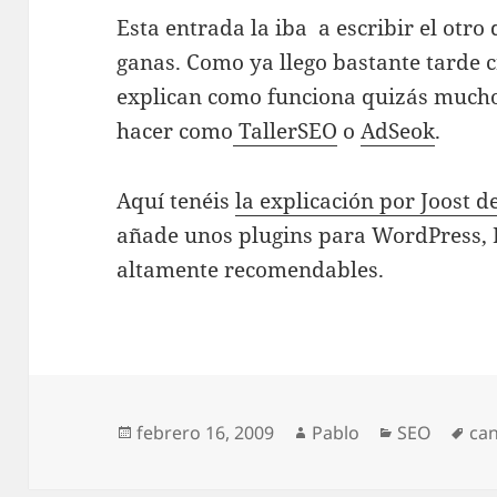
Esta entrada la iba a escribir el otro
ganas. Como ya llego bastante tarde 
explican como funciona quizás mucho
hacer como
TallerSEO
o
AdSeok
.
Aquí tenéis
la explicación por Joost d
añade unos plugins para WordPress,
altamente recomendables.
Publicado
Autor
Categorías
Eti
febrero 16, 2009
Pablo
SEO
can
el