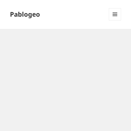
Pablogeo
MENÚ
Y
WIDGETS