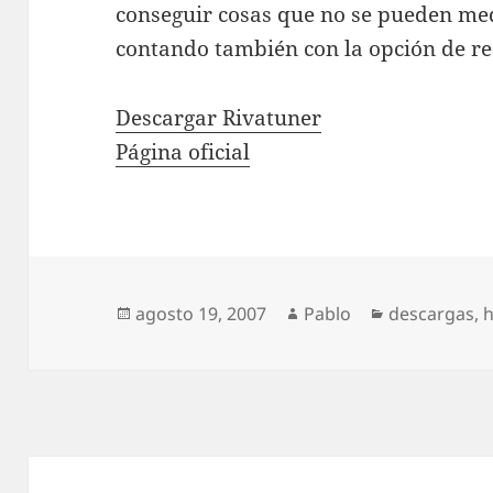
conseguir cosas que no se pueden med
contando también con la opción de re
Descargar Rivatuner
Página oficial
Publicado
Autor
Categorías
agosto 19, 2007
Pablo
descargas
,
el
Navegación