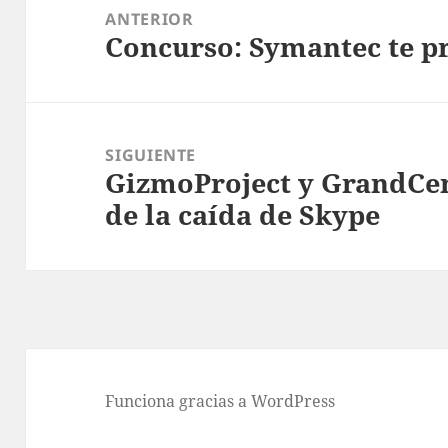
de
ANTERIOR
Concurso: Symantec te p
entradas
Entrada
anterior:
SIGUIENTE
GizmoProject y GrandCen
Entrada
de la caída de Skype
siguiente:
Funciona gracias a WordPress