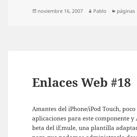
Publicado
Autor
Categorí
noviembre 16, 2007
Pablo
páginas
el
Enlaces Web #18
Amantes del iPhone/iPod Touch, poco
aplicaciones para este componente y
beta del iEmule, una plantilla adapt