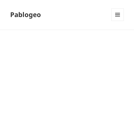
Pablogeo
MENÚ
Y
WIDGETS