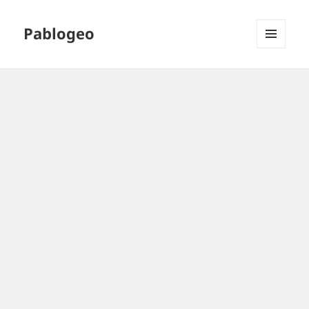
Pablogeo
MENÚ
Y
WIDGETS