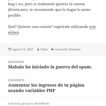
bug o no, pero si realmente quieres la cuenta
@vista.aero, te recomiendo que lo hagas lo antes
posible.
Qué? Quieres una cuenta? regístrate utilizando
este
enlace
.
Publicado
Autor
Categorías
agosto 15, 2007
Pablo
microsoft
,
Windows
el
Navegación
ANTERIOR
de
Mahalo ha iniciado la guerra del spam.
Entrada
entradas
anterior:
SIGUIENTE
Aumentar los ingresos de tu página
Entrada
usando variables PHP
siguiente:
Funciona gracias a WordPress