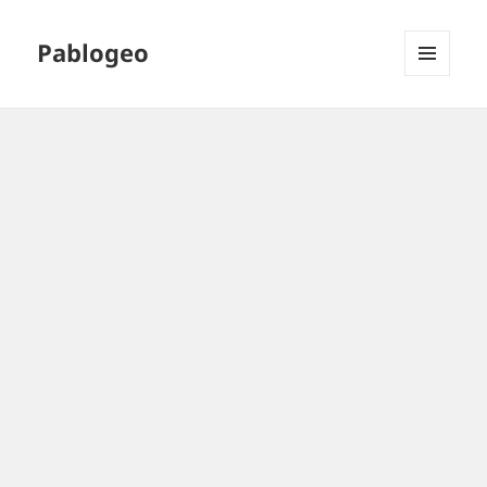
Pablogeo
MENÚ
Y
WIDGETS