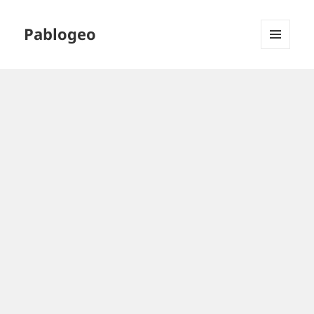
Pablogeo
MENÚ
Y
WIDGETS