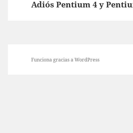
Adiós Pentium 4 y Penti
Entrada
siguiente:
Funciona gracias a WordPress