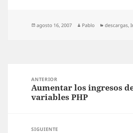
Publicado
Autor
Categorías
agosto 16, 2007
Pablo
descargas
,
I
el
Navegación
de
ANTERIOR
Aumentar los ingresos d
entradas
Entrada
variables PHP
anterior:
SIGUIENTE