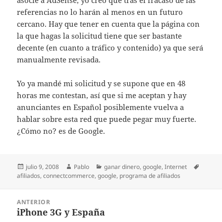
asocie a AdSense, yo creo que tras el fracaso de las
referencias no lo harán al menos en un futuro
cercano. Hay que tener en cuenta que la página con
la que hagas la solicitud tiene que ser bastante
decente (en cuanto a tráfico y contenido) ya que será
manualmente revisada.
Yo ya mandé mi solicitud y se supone que en 48
horas me contestan, así que si me aceptan y hay
anunciantes en Español posiblemente vuelva a
hablar sobre esta red que puede pegar muy fuerte.
¿Cómo no? es de Google.
Publicado
Autor
Categorías
Etiquet
julio 9, 2008
Pablo
ganar dinero
,
google
,
Internet
el
afiliados
,
connectcommerce
,
google
,
programa de afiliados
Navegación
ANTERIOR
de
iPhone 3G y España
Entrada
entradas