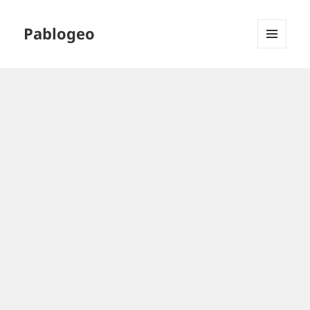
Pablogeo
MENÚ
Y
WIDGETS