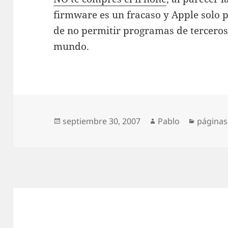
firmware es un fracaso y Apple solo p
de no permitir programas de terceros 
mundo.
Publicado
Autor
Categor
septiembre 30, 2007
Pablo
páginas
el