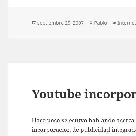
Publicado
Autor
Categor
septiembre 29, 2007
Pablo
Interne
el
Youtube incorpo
Hace poco se estuvo hablando acerca 
incorporación de publicidad integrad