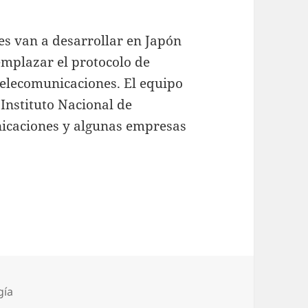
es van a desarrollar en Japón
emplazar el protocolo de
 telecomunicaciones. El equipo
Instituto Nacional de
nicaciones y algunas empresas
 nueva generación en redes
ías
gía