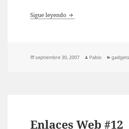
iPhone: Cómo volver al
Sigue leyendo
Publicado
Autor
Categor
septiembre 30, 2007
Pablo
gadget
el
Enlaces Web #12