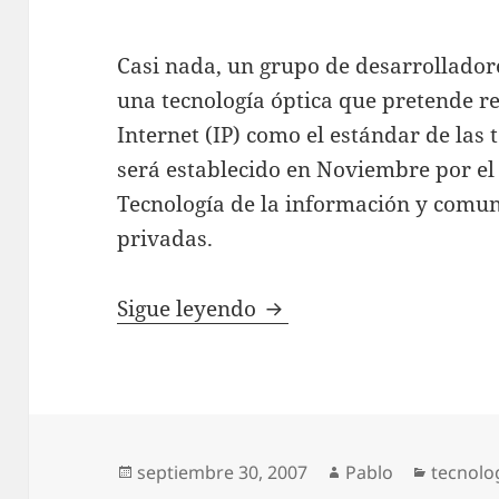
Casi nada, un grupo de desarrollador
una tecnología óptica que pretende r
Internet (IP) como el estándar de las
será establecido en Noviembre por el 
Tecnología de la información y comu
privadas.
Japón desarrollará una
Sigue leyendo
Publicado
Autor
Categor
septiembre 30, 2007
Pablo
tecnolo
el