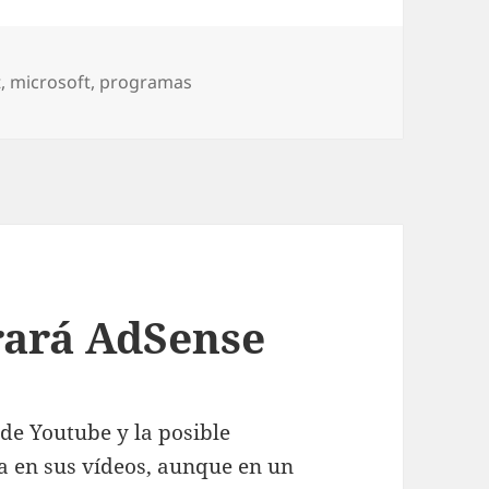
ías
t
,
microsoft
,
programas
rará AdSense
de Youtube y la posible
a en sus vídeos, aunque en un