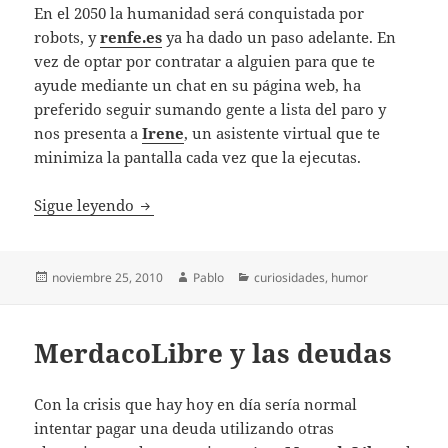
En el 2050 la humanidad será conquistada por
robots, y
renfe.es
ya ha dado un paso adelante. En
vez de optar por contratar a alguien para que te
ayude mediante un chat en su página web, ha
preferido seguir sumando gente a lista del paro y
nos presenta a
Irene
, un asistente virtual que te
minimiza la pantalla cada vez que la ejecutas.
Renfe.es presenta asistente virtual
Sigue leyendo
Publicado
Autor
Categorías
noviembre 25, 2010
Pablo
curiosidades
,
humor
el
MerdacoLibre y las deudas
Con la crisis que hay hoy en día sería normal
intentar pagar una deuda utilizando otras