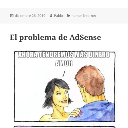
Publicado
Autor
Categorías
diciembre 26, 2010
Pablo
humor
,
Internet
el
El problema de AdSense