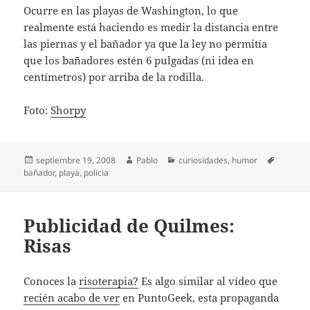
Ocurre en las playas de Washington, lo que
realmente está haciendo es medir la distancia entre
las piernas y el bañador ya que la ley no permitía
que los bañadores estén 6 pulgadas (ni idea en
centímetros) por arriba de la rodilla.
Foto:
Shorpy
Publicado
Autor
Categorías
Etiqueta
septiembre 19, 2008
Pablo
curiosidades
,
humor
el
bañador
,
playa
,
policia
Publicidad de Quilmes:
Risas
Conoces la
risoterapia?
Es algo similar al vídeo que
recién acabo de ver
en PuntoGeek, esta propaganda