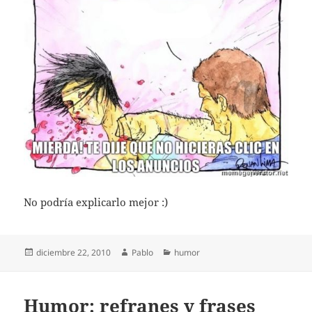
No podría explicarlo mejor :)
Publicado
Autor
Categorías
diciembre 22, 2010
Pablo
humor
el
Humor: refranes y frases