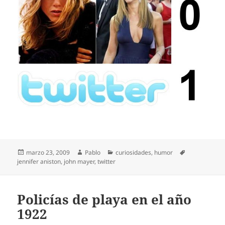
Publicado
Autor
Categorías
Etiquetas
marzo 23, 2009
Pablo
curiosidades
,
humor
el
jennifer aniston
,
john mayer
,
twitter
Policías de playa en el año
1922