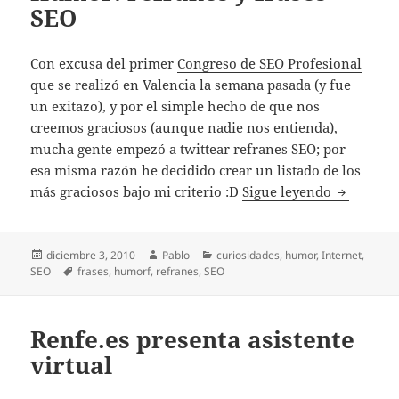
SEO
Con excusa del primer
Congreso de SEO Profesional
que se realizó en Valencia la semana pasada (y fue
un exitazo), y por el simple hecho de que nos
creemos graciosos (aunque nadie nos entienda),
mucha gente empezó a twittear refranes SEO; por
esa misma razón he decidido crear un listado de los
Humor: re
más graciosos bajo mi criterio :D
Sigue leyendo
Publicado
Autor
Categorías
diciembre 3, 2010
Pablo
curiosidades
,
humor
,
Internet
,
el
Etiquetas
SEO
frases
,
humorf
,
refranes
,
SEO
Renfe.es presenta asistente
virtual