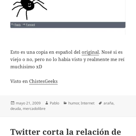
Esto es una copia en español del
original
. Nosé si es
viejo o no, pero no lo había visto y realmente me reí
muchisimo xD
Visto en
ChistesGeeks
Publicado
Autor
Categorías
Etiquetas
mayo 21, 2009
Pablo
humor
,
Internet
araña
,
el
deuda
,
mercadolibre
Twitter corta la relación de