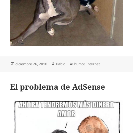
Publicado
Autor
Categorías
diciembre 26, 2010
Pablo
humor
,
Internet
el
El problema de AdSense