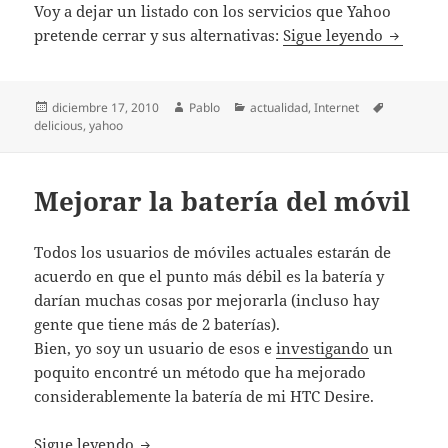
Voy a dejar un listado con los servicios que Yahoo
Yahoo ci
pretende cerrar y sus alternativas:
Sigue leyendo
Publicado
Autor
Categorías
Etiquetas
diciembre 17, 2010
Pablo
actualidad
,
Internet
el
delicious
,
yahoo
Mejorar la batería del móvil
Todos los usuarios de móviles actuales estarán de
acuerdo en que el punto más débil es la batería y
darían muchas cosas por mejorarla (incluso hay
gente que tiene más de 2 baterías).
Bien, yo soy un usuario de esos e
investigando
un
poquito encontré un método que ha mejorado
considerablemente la batería de mi HTC Desire.
Mejorar la batería del móvil
Sigue leyendo