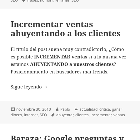
SEO
frases
,
humorf
,
refranes
,
SEO
Incrementar ventas
ahuyentando a los clientes
El título del post suena muy contradictorio, ¿Cómo
es posible
INCREMENTAR ventas
si a la misma vez
estamos
AHUYENTANDO a nuestros clientes
?
Posicionamiento en buscadores mai frends.
Incrementar ventas ahuyentando a los clie
Sigue leyendo
Publicado
Autor
Categorías
noviembre 30, 2010
Pablo
actualidad
,
critica
,
ganar
el
Etiquetas
dinero
,
Internet
,
SEO
ahuyentar
,
clientes
,
incrementar
,
ventas
Baraza: Google preguntas y