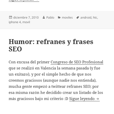
Publicado
Autor
Categorías
Etiquetas
diciembre 7, 2010
Pablo
moviles
android
,
htc
,
el
iphone 4
,
movil
Humor: refranes y frases
SEO
Con excusa del primer
Congreso de SEO Profesional
que se realizó en Valencia la semana pasada (y fue
un exitazo), y por el simple hecho de que nos
creemos graciosos (aunque nadie nos entienda),
mucha gente empezó a twittear refranes SEO; por
esa misma razón he decidido crear un listado de los
Humor: re
más graciosos bajo mi criterio :D
Sigue leyendo