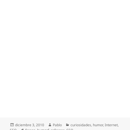
Publicado
Autor
Categorías
diciembre 3, 2010
Pablo
curiosidades
,
humor
,
Internet
,
el
Etiquetas