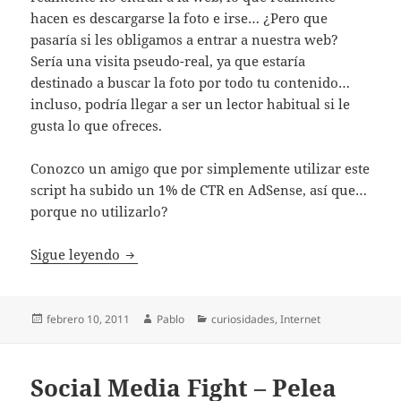
hacen es descargarse la foto e irse… ¿Pero que
pasaría si les obligamos a entrar a nuestra web?
Sería una visita pseudo-real, ya que estaría
destinado a buscar la foto por todo tu contenido…
incluso, podría llegar a ser un lector habitual si le
gusta lo que ofreces.
Conozco un amigo que por simplemente utilizar este
script ha subido un 1% de CTR en AdSense, así que…
porque no utilizarlo?
Conseguir visitas reales de Google Imágen
Sigue leyendo
Publicado
Autor
Categorías
febrero 10, 2011
Pablo
curiosidades
,
Internet
el
Social Media Fight – Pelea