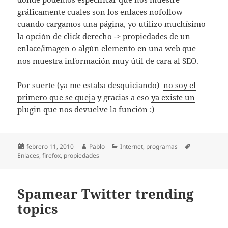
gráficamente cuales son los enlaces nofollow
cuando cargamos una página, yo utilizo muchísimo
la opción de click derecho -> propiedades de un
enlace/imagen o algún elemento en una web que
nos muestra información muy útil de cara al SEO.
Por suerte (ya me estaba desquiciando)
no soy el
primero que se queja
y gracias a eso
ya existe un
plugin
que nos devuelve la función :)
Publicado
Autor
Categorías
Etiquetas
febrero 11, 2010
Pablo
Internet
,
programas
el
Enlaces
,
firefox
,
propiedades
Spamear Twitter trending
topics