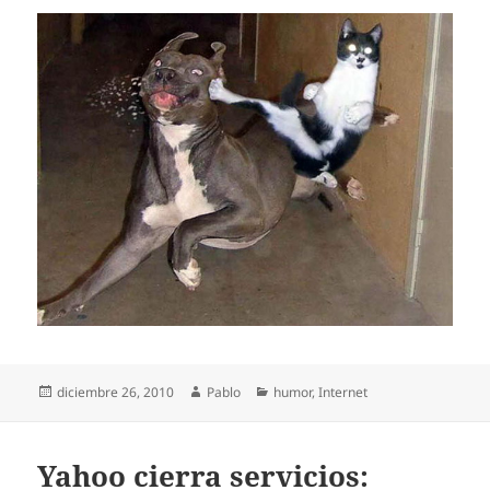
Publicado
Autor
Categorías
diciembre 26, 2010
Pablo
humor
,
Internet
el
Yahoo cierra servicios: