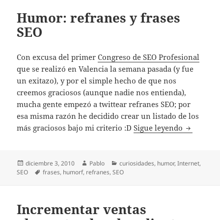
Humor: refranes y frases
SEO
Con excusa del primer
Congreso de SEO Profesional
que se realizó en Valencia la semana pasada (y fue
un exitazo), y por el simple hecho de que nos
creemos graciosos (aunque nadie nos entienda),
mucha gente empezó a twittear refranes SEO; por
esa misma razón he decidido crear un listado de los
Humor: re
más graciosos bajo mi criterio :D
Sigue leyendo
Publicado
Autor
Categorías
diciembre 3, 2010
Pablo
curiosidades
,
humor
,
Internet
,
el
Etiquetas
SEO
frases
,
humorf
,
refranes
,
SEO
Incrementar ventas