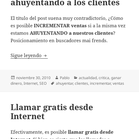
ahuyentando a los clientes
El título del post suena muy contradictorio, ¿Cómo
es posible
INCREMENTAR ventas
si a la misma vez
estamos
AHUYENTANDO a nuestros clientes
?
Posicionamiento en buscadores mai frends.
Incrementar ventas ahuyentando a los clie
Sigue leyendo
Publicado
Autor
Categorías
noviembre 30, 2010
Pablo
actualidad
,
critica
,
ganar
el
Etiquetas
dinero
,
Internet
,
SEO
ahuyentar
,
clientes
,
incrementar
,
ventas
Llamar gratis desde
Internet
Efectivamente, es posible
llamar gratis desde