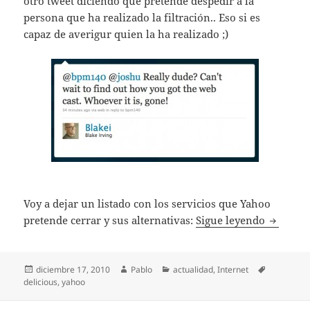
otro tweet diciendo que pretende despedir a la
persona que ha realizado la filtración.. Eso si es
capaz de averigur quien la ha realizado ;)
Voy a dejar un listado con los servicios que Yahoo
Yahoo ci
pretende cerrar y sus alternativas:
Sigue leyendo
Publicado
Autor
Categorías
Etiquetas
diciembre 17, 2010
Pablo
actualidad
,
Internet
el
delicious
,
yahoo