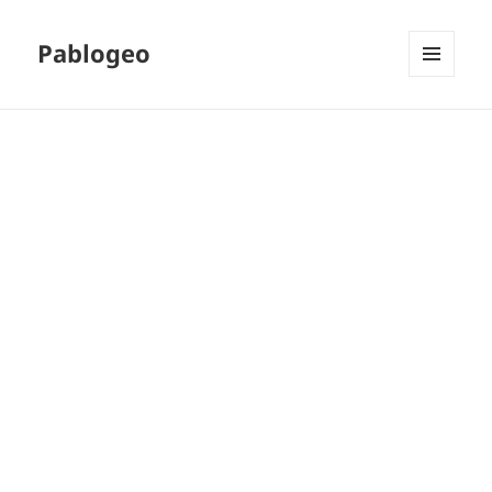
Pablogeo
MENÚ
Y
WIDGETS