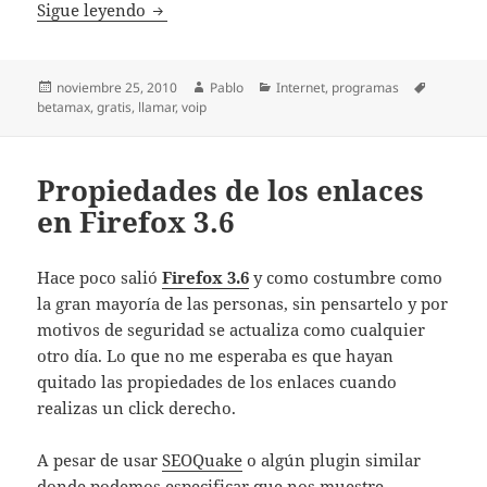
Llamar gratis desde Internet
Sigue leyendo
Publicado
Autor
Categorías
Etiqueta
noviembre 25, 2010
Pablo
Internet
,
programas
el
betamax
,
gratis
,
llamar
,
voip
Propiedades de los enlaces
en Firefox 3.6
Hace poco salió
Firefox 3.6
y como costumbre como
la gran mayoría de las personas, sin pensartelo y por
motivos de seguridad se actualiza como cualquier
otro día. Lo que no me esperaba es que hayan
quitado las propiedades de los enlaces cuando
realizas un click derecho.
A pesar de usar
SEOQuake
o algún plugin similar
donde podemos especificar que nos muestre