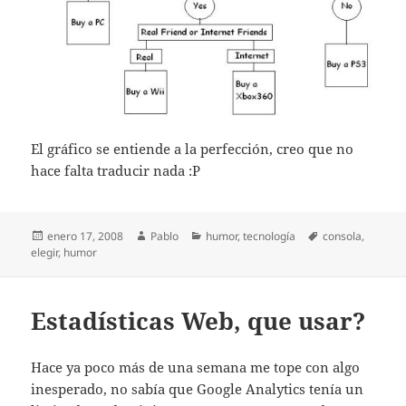
El gráfico se entiende a la perfección, creo que no
hace falta traducir nada :P
Publicado
Autor
Categorías
Etiquetas
enero 17, 2008
Pablo
humor
,
tecnología
consola
,
el
elegir
,
humor
Estadísticas Web, que usar?
Hace ya poco más de una semana me tope con algo
inesperado, no sabía que Google Analytics tenía un