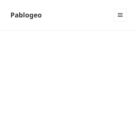
Pablogeo
MENÚ
Y
WIDGETS