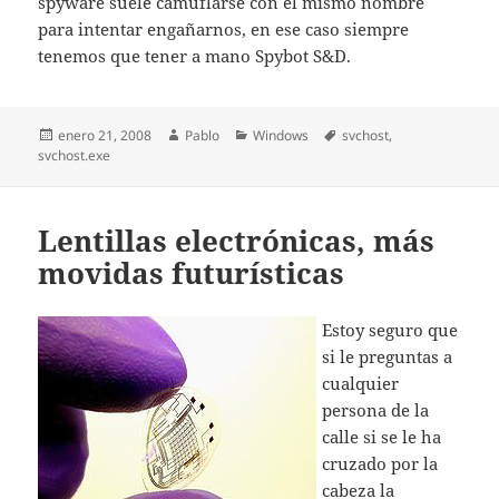
spyware suele camuflarse con el mismo nombre
para intentar engañarnos, en ese caso siempre
tenemos que tener a mano Spybot S&D.
Publicado
Autor
Categorías
Etiquetas
enero 21, 2008
Pablo
Windows
svchost
,
el
svchost.exe
Lentillas electrónicas, más
movidas futurísticas
Estoy seguro que
si le preguntas a
cualquier
persona de la
calle si se le ha
cruzado por la
cabeza la