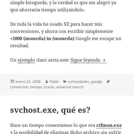
simple búsqueda, y la verdad es que me alegró ya
que ahorraría tiempo utilizándolo.
De toda la vida he usado XE para hacer mis
conversiones, y ahora con escribir simplemente
«1000 (moneda) in (moneda)
Google me escupe un
resultad.
Dos trucos par
Un
ejemplo
claro sería este:
Sigue leyendo
Publicado
Autor
Categorías
Etiquetas
enero 22, 2008
Pablo
curiosidades
,
google
el
conversion
,
tiempo
,
trucos
,
universal search
svchost.exe, qué es?
Hace un tiempo comentamos lo que era
ctfmon.exe
y la posibilidad de eliminar dicho archivo sin sufrir