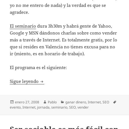
yo no me entero de nada) y la verdad es que se
agradece.
El seminario
dura 3h30m y habrá gente de Yahoo,
Google y MSN dándonos charlas sobre como vender
más a través de Internet. Es totalmente gratis, por lo
que si resides en Valencia no tienes excusa para no
ir (miento, es en horario de trabajo).
El programa es el siguiente:
Como vender más a través de Internet, jor
Sigue leyendo
Publicado
Autor
Categorías
Etique
enero 27, 2008
Pablo
ganar dinero
,
Internet
,
SEO
el
evento
,
Internet
,
jornada
,
seminario
,
SEO
,
vender