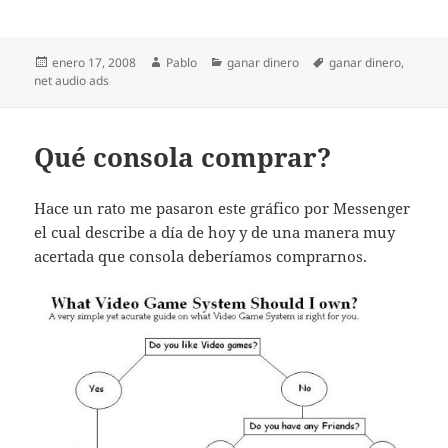
Publicado
Autor
Categorías
Etiquetas
enero 17, 2008
Pablo
ganar dinero
ganar dinero
,
el
net audio ads
Qué consola comprar?
Hace un rato me pasaron este gráfico por Messenger
el cual describe a día de hoy y de una manera muy
acertada que consola deberíamos comprarnos.