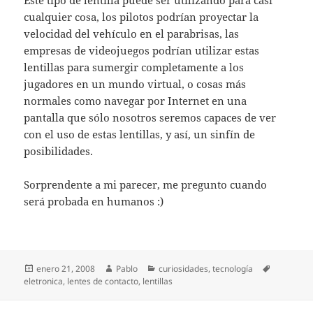
cualquier cosa, los pilotos podrían proyectar la
velocidad del vehículo en el parabrisas, las
empresas de videojuegos podrían utilizar estas
lentillas para sumergir completamente a los
jugadores en un mundo virtual, o cosas más
normales como navegar por Internet en una
pantalla que sólo nosotros seremos capaces de ver
con el uso de estas lentillas, y así, un sinfín de
posibilidades.
Sorprendente a mi parecer, me pregunto cuando
será probada en humanos :)
Publicado
Autor
Categorías
Etiquetas
enero 21, 2008
Pablo
curiosidades
,
tecnología
el
eletronica
,
lentes de contacto
,
lentillas