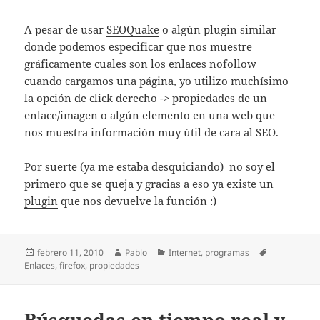
A pesar de usar
SEOQuake
o algún plugin similar
donde podemos especificar que nos muestre
gráficamente cuales son los enlaces nofollow
cuando cargamos una página, yo utilizo muchísimo
la opción de click derecho -> propiedades de un
enlace/imagen o algún elemento en una web que
nos muestra información muy útil de cara al SEO.
Por suerte (ya me estaba desquiciando)
no soy el
primero que se queja
y gracias a eso
ya existe un
plugin
que nos devuelve la función :)
Publicado
Autor
Categorías
Etiquetas
febrero 11, 2010
Pablo
Internet
,
programas
el
Enlaces
,
firefox
,
propiedades
Búsquedas en tiempo real y