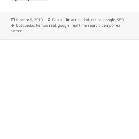
Publicado
Autor
Categorías
febrero 9, 2010
Pablo
actualidad
,
critica
,
google
,
SEO
el
Etiquetas
busquedas tiempo real
,
google
,
real time search
,
tiempo real
,
twitter