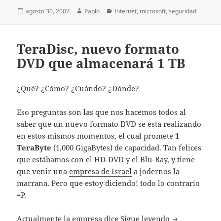
Publicado
Autor
Categorías
agosto 30, 2007
Pablo
Internet
,
microsoft
,
seguridad
el
TeraDisc, nuevo formato
DVD que almacenará 1 TB
¿Qué? ¿Cómo? ¿Cuándo? ¿Dónde?
Eso preguntas son las que nos hacemos todos al
saber que un nuevo formato DVD se esta realizando
en estos mismos momentos, el cual promete
1
TeraByte
(1,000 GigaBytes) de capacidad. Tan felices
que estábamos con el HD-DVD y el Blu-Ray, y tiene
que venir una
empresa de Israel
a jodernos la
marrana. Pero que estoy diciendo! todo lo contrario
=P.
TeraDisc, nu
Actualmente la empresa dice
Sigue leyendo