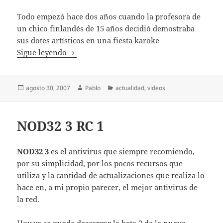
Todo empezó hace dos años cuando la profesora de
un chico finlandés de 15 años decidió demostraba
sus dotes artísticos en una fiesta karoke
No subirás un vídeo de tu profesora canta
Sigue leyendo
Publicado
Autor
Categorías
agosto 30, 2007
Pablo
actualidad
,
videos
el
NOD32 3 RC 1
NOD32 3
es el antivirus que siempre recomiendo,
por su simplicidad, por los pocos recursos que
utiliza y la cantidad de actualizaciones que realiza lo
hace en, a mi propio parecer, el mejor antivirus de
la red.
Hoy ya se puede descargar la beta 2 de la nueva