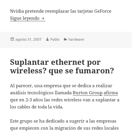
Nvidia pretende reemplazar las tarjetas GeForce
G92 de Nvidia será lanzado en Noviembre
Sigue leyendo
Publicado
Autor
Categorías
agosto 31, 2007
Pablo
hardware
el
Suplantar ethernet por
wireless? que se fumaron?
Al parecer, una empresa que se dedica a realizar
análisis tecnológicos llamada
Burton Group
afirma
que en 2-3 años las redes wireless van a suplantar a
los cables de toda la vida.
Este grupo se ha dedicado a sugerir a las empresas
que empiecen con la migración de sus redes locales