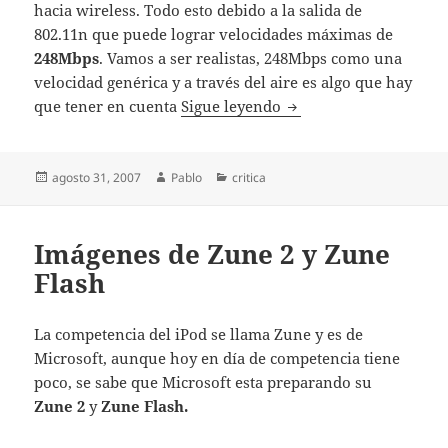
hacia wireless. Todo esto debido a la salida de
802.11n que puede lograr velocidades máximas de
248Mbps
. Vamos a ser realistas, 248Mbps como una
velocidad genérica y a través del aire es algo que hay
Suplantar ethernet po
que tener en cuenta
Sigue leyendo
Publicado
Autor
Categorías
agosto 31, 2007
Pablo
critica
el
Imágenes de Zune 2 y Zune
Flash
La competencia del iPod se llama Zune y es de
Microsoft, aunque hoy en día de competencia tiene
poco, se sabe que Microsoft esta preparando su
Zune 2
y
Zune Flash.