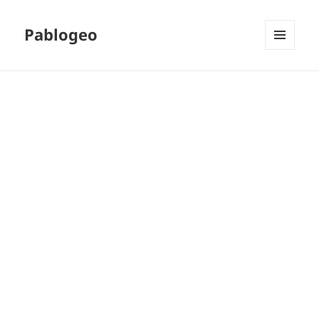
Pablogeo
MENÚ
Y
WIDGETS