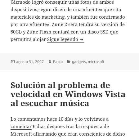
Gizmodo
logró conseguir unas fotos de ambos
dispositivos,según dicen de una «fuente» que cita
materiales de marketing, y también fue confirmado
por otra «fuente». Zune 2 será tendrá su versión de
80Gb y Zune Flash contará con un disco SSD que
Imágenes de Zune 2 y Zun
permitirá alojar
Sigue leyendo
Publicado
Autor
Categorías
agosto 31, 2007
Pablo
gadgets
,
microsoft
el
Solución al problema de
velocidad en Windows Vista
al escuchar música
Lo
comentamos
hace 10 días y lo
volvimos a
comentar
6 días después tras la respuesta de
Microsoft afirmando que eran conscientes de dicho