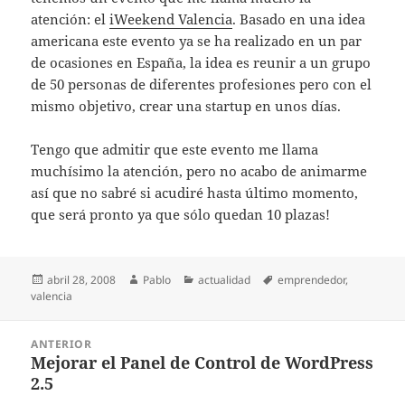
atención: el
iWeekend Valencia
. Basado en una idea
americana este evento ya se ha realizado en un par
de ocasiones en España, la idea es reunir a un grupo
de 50 personas de diferentes profesiones pero con el
mismo objetivo, crear una startup en unos días.
Tengo que admitir que este evento me llama
muchísimo la atención, pero no acabo de animarme
así que no sabré si acudiré hasta último momento,
que será pronto ya que sólo quedan 10 plazas!
Publicado
Autor
Categorías
Etiquetas
abril 28, 2008
Pablo
actualidad
emprendedor
,
el
valencia
Navegación
ANTERIOR
de
Mejorar el Panel de Control de WordPress
Entrada
entradas
2.5
anterior: