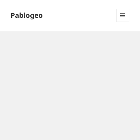
Pablogeo
MENÚ
Y
WIDGETS