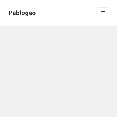
Pablogeo
MENÚ
Y
WIDGETS