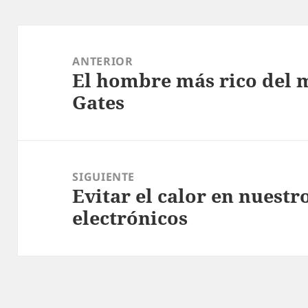
Navegación
de
ANTERIOR
El hombre más rico del m
entradas
Entrada
Gates
anterior:
SIGUIENTE
Evitar el calor en nuest
Entrada
electrónicos
siguiente: