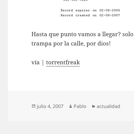
Hasta que punto vamos a llegar? solo
trampa por la calle, por dios!
vía |
torrentfreak
Publicado
Autor
Categorías
julio 4, 2007
Pablo
actualidad
el