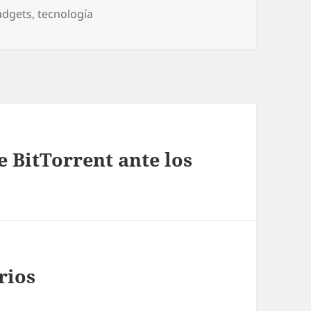
as
adgets
,
tecnología
e BitTorrent ante los
rios