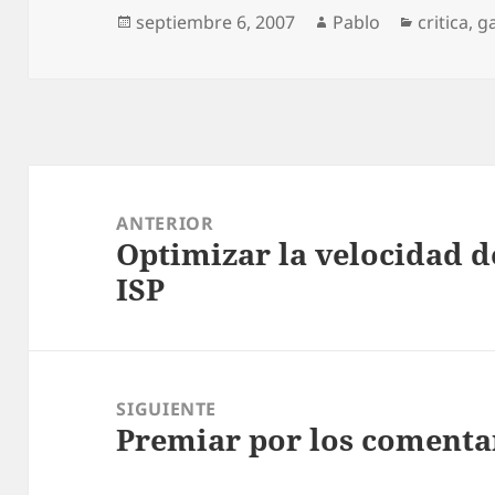
Publicado
Autor
Categorí
septiembre 6, 2007
Pablo
critica
,
g
el
Navegación
de
ANTERIOR
Optimizar la velocidad d
entradas
Entrada
ISP
anterior:
SIGUIENTE
Premiar por los comenta
Entrada
siguiente: