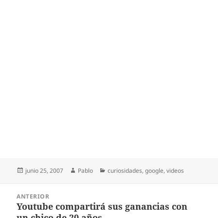
Publicado
Autor
Categorías
junio 25, 2007
Pablo
curiosidades
,
google
,
videos
el
Navegación
ANTERIOR
de
Youtube compartirá sus ganancias con
Entrada
entradas
un chico de 20 años.