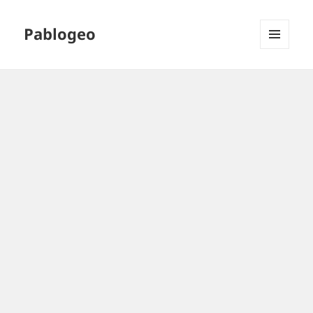
Pablogeo
MENÚ
Y
WIDGETS