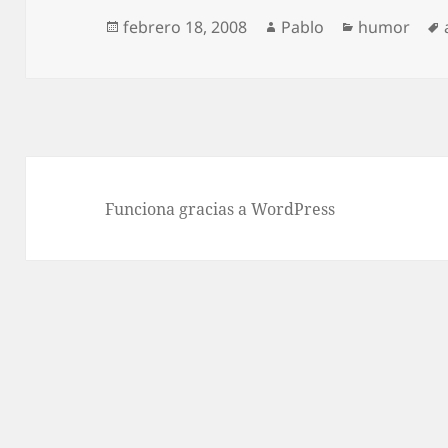
Publicado
Autor
Categorías
febrero 18, 2008
Pablo
humor
el
Funciona gracias a WordPress