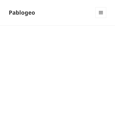
Pablogeo
MENÚ
Y
WIDGETS