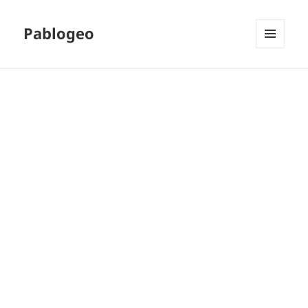
Pablogeo
MENÚ
Y
WIDGETS