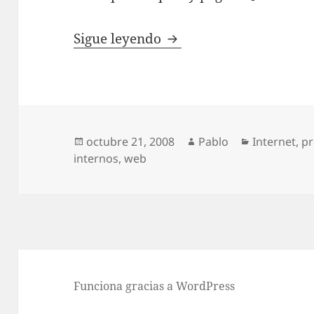
Extraer enlaces intern
Sigue leyendo
Publicado
Autor
Categorías
octubre 21, 2008
Pablo
Internet
,
p
el
internos
,
web
Funciona gracias a WordPress