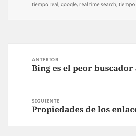
el
tiempo real
,
google
,
real time search
,
tiempo 
Navegación
de
ANTERIOR
Bing es el peor buscador 
entradas
Entrada
anterior:
SIGUIENTE
Propiedades de los enlace
Entrada
siguiente: