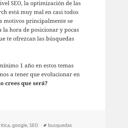
vel SEO, la optimización de las
rch está muy mal en casi todos
is motivos principalmente se
a la hora de posicionar y pocas
ue te ofrezcan las búsquedas
mínimo 1 año en estos temas
amos a tener que evolucionar en
o crees que será?
Etiquetas
ritica
,
google
,
SEO
busquedas