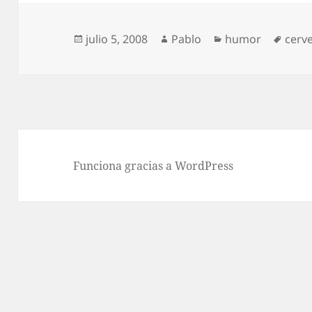
Publicado
Autor
Categorías
Etiqu
julio 5, 2008
Pablo
humor
cerv
el
Funciona gracias a WordPress