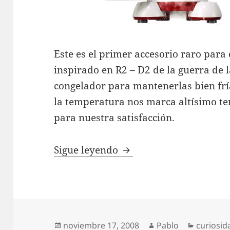
Este es el primer accesorio raro para 
inspirado en R2 – D2 de la guerra de 
congelador para mantenerlas bien fr
la temperatura nos marca altísimo te
para nuestra satisfacción.
Ordenadores y Cerveza
Sigue leyendo
Publicado
Autor
Categorí
noviembre 17, 2008
Pablo
curiosid