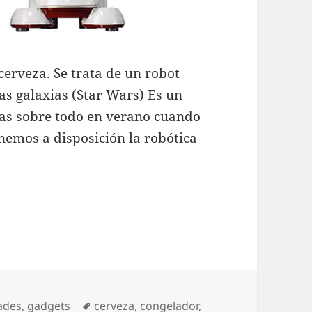
cerveza. Se trata de un robot
las galaxias (Star Wars) Es un
ías sobre todo en verano cuando
nemos a disposición la robótica
? Los 5 mejores gadgets
as
Etiquetas
ades
,
gadgets
cerveza
,
congelador
,