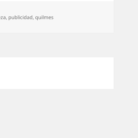
etas
eza
,
publicidad
,
quilmes