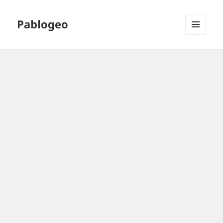
Pablogeo
MENÚ
Y
WIDGETS