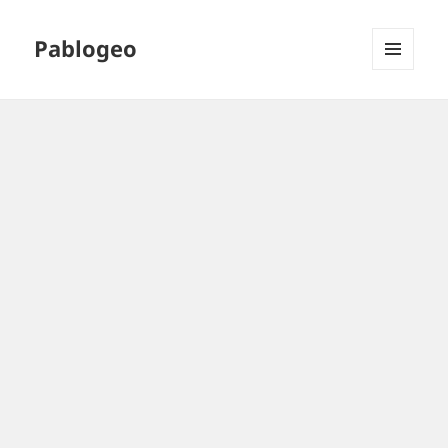
Pablogeo
MENÚ
Y
WIDGETS