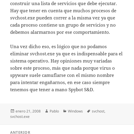
construir una lista de servicios que debe ejecutar.
Hay que tener en cuenta que muchos procesos de
svchost.exe pueden correr a la misma vez ya que
cada proceso contiene un grupo de servicios y no
debemos alarmarnos por ese comportamiento.
Una vez dicho eso, es lógico que no podamos
eliminar svchost.exe ya que es indispensable para el
sistema operativo. Hay opiniones muy variadas
sobre este proceso, más que nada porque virus o
spyware suele camuflarse con el mismo nombre
para intentar engañarnos, en ese caso siempre
tenemos que tener a mano Spybot S&D.
Publicado
Autor
Categorías
Etiquetas
enero 21, 2008
Pablo
Windows
svchost
,
el
svchost.exe
Navegación
ANTERIOR