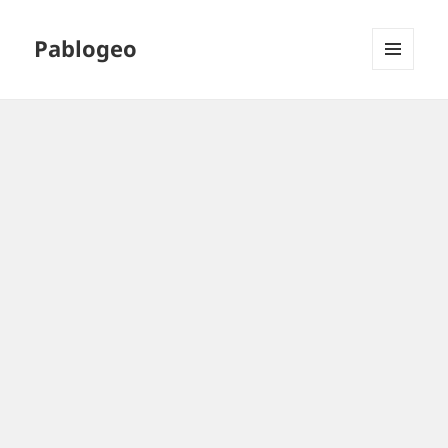
Pablogeo
MENÚ
Y
WIDGETS