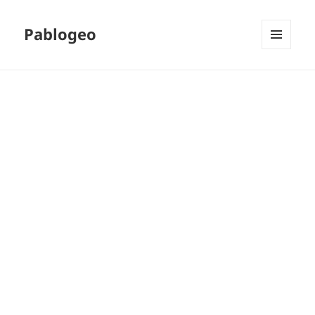
Pablogeo
MENÚ
Y
WIDGETS