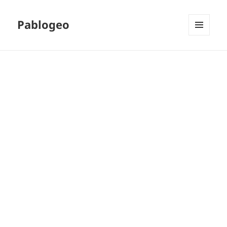
Pablogeo
MENÚ
Y
WIDGETS