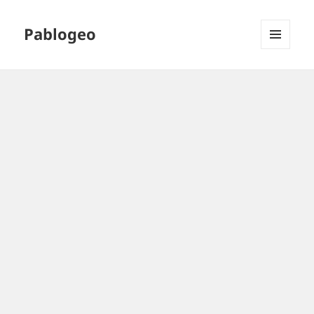
Pablogeo
MENÚ
Y
WIDGETS