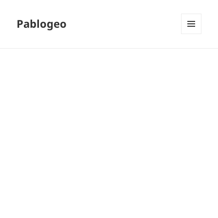
Pablogeo
MENÚ
Y
WIDGETS