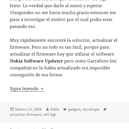
lento. La verdad que darle al menú y esperar
15segundos no me hacía mucha gracia entonces me
puse a investigar el motivo por el cual podía estar
pasando eso.
Muy rápidamente encontré la solución, actualizar el
firmware. Pero no todo es tan fácil, porque para
actualizar el firmware hay que utilizar el software
Nokia Software Updater
pero como Garrafone (mi
compañía) no lo había actualizado era imposible
conseguirlo de esa forma.
Actualizar Firmware del N95/N95 8GB
Sigue leyendo
Publicado
Autor
Categorías
Etiquetas
febrero 25, 2008
Pablo
gadgets
,
tecnología
el
actualizar
,
firmware
,
n95 8gb