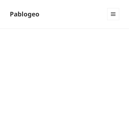
Pablogeo
MENÚ
Y
WIDGETS