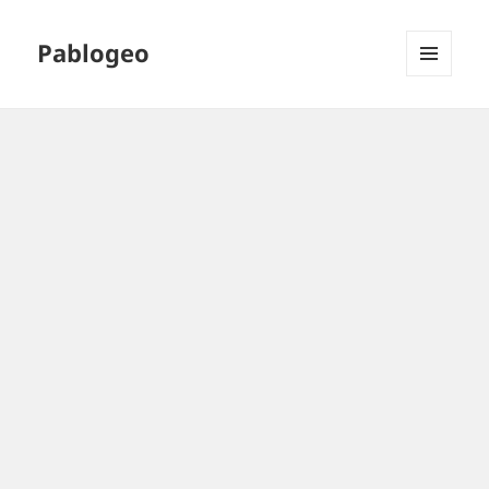
Pablogeo
MENÚ
Y
WIDGETS