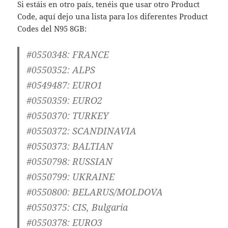
Si estáis en otro país, tenéis que usar otro Product
Code, aquí dejo una lista para los diferentes Product
Codes del N95 8GB:
#0550348: FRANCE
#0550352: ALPS
#0549487: EURO1
#0550359: EURO2
#0550370: TURKEY
#0550372: SCANDINAVIA
#0550373: BALTIAN
#0550798: RUSSIAN
#0550799: UKRAINE
#0550800: BELARUS/MOLDOVA
#0550375: CIS, Bulgaria
#0550378: EURO3