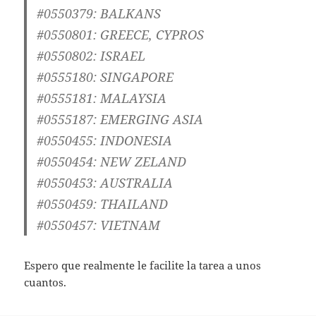
#0550379: BALKANS
#0550801: GREECE, CYPROS
#0550802: ISRAEL
#0555180: SINGAPORE
#0555181: MALAYSIA
#0555187: EMERGING ASIA
#0550455: INDONESIA
#0550454: NEW ZELAND
#0550453: AUSTRALIA
#0550459: THAILAND
#0550457: VIETNAM
Espero que realmente le facilite la tarea a unos
cuantos.