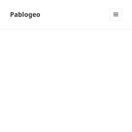
Pablogeo
MENÚ
Y
WIDGETS