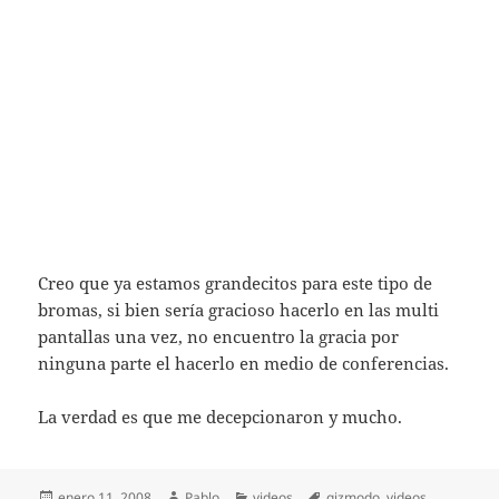
Creo que ya estamos grandecitos para este tipo de
bromas, si bien sería gracioso hacerlo en las multi
pantallas una vez, no encuentro la gracia por
ninguna parte el hacerlo en medio de conferencias.
La verdad es que me decepcionaron y mucho.
Publicado
Autor
Categorías
Etiquetas
enero 11, 2008
Pablo
videos
gizmodo
,
videos