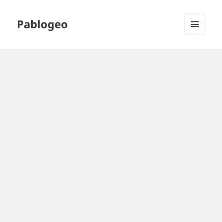
Pablogeo
MENÚ
Y
WIDGETS