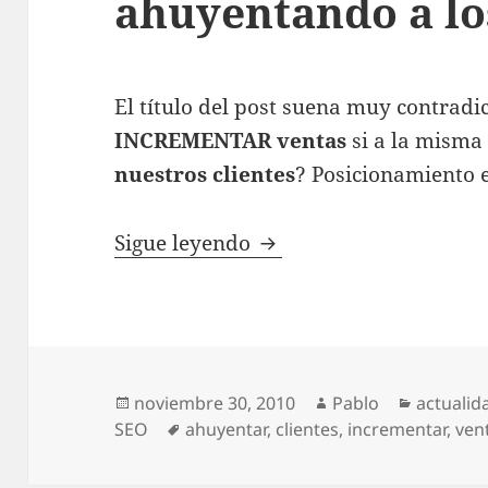
ahuyentando a los
El título del post suena muy contradi
INCREMENTAR ventas
si a la misma
nuestros clientes
? Posicionamiento 
Incrementar ventas ahu
Sigue leyendo
Publicado
Autor
Categorí
noviembre 30, 2010
Pablo
actualid
el
Etiquetas
SEO
ahuyentar
,
clientes
,
incrementar
,
ven