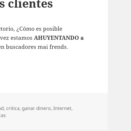
 clientes
ctorio, ¿Cómo es posible
 vez estamos
AHUYENTANDO a
en buscadores mai frends.
yentando a los clientes
as
ad
,
critica
,
ganar dinero
,
Internet
,
tas